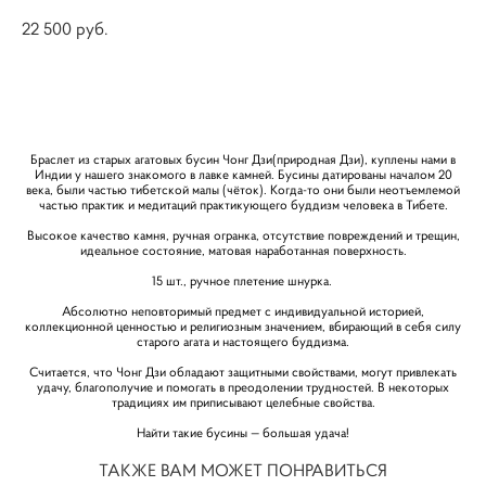
22 500 pуб.
НЕТ В НАЛИЧИИ
Браслет из старых агатовых бусин Чонг Дзи(природная Дзи), куплены нами в
Индии у нашего знакомого в лавке камней. Бусины датированы началом 20
века, были частью тибетской малы (чёток). Когда-то они были неотъемлемой
частью практик и медитаций практикующего буддизм человека в Тибете.
Высокое качество камня, ручная огранка, отсутствие повреждений и трещин,
идеальное состояние, матовая наработанная поверхность.
15 шт., ручное плетение шнурка.
Абсолютно неповторимый предмет с индивидуальной историей,
коллекционной ценностью и религиозным значением, вбирающий в себя силу
старого агата и настоящего буддизма.
Считается, что Чонг Дзи обладают защитными свойствами, могут привлекать
удачу, благополучие и помогать в преодолении трудностей. В некоторых
традициях им приписывают целебные свойства.
Найти такие бусины — большая удача!
ТАКЖЕ ВАМ МОЖЕТ ПОНРАВИТЬСЯ