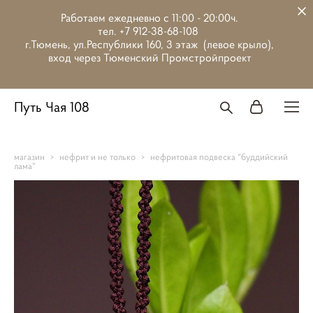
Работаем ежедневно с 11:00 - 20:00ч.
тел. +7 912-38-68-108
г.Тюмень, ул.Республики 160, 3 этаж (левое крыло),
вход через Тюменский Промстройпроект
Путь Чая 108
магазин
>
нефрит и не только
>
нефритовая подвеска "буддийский
лама"