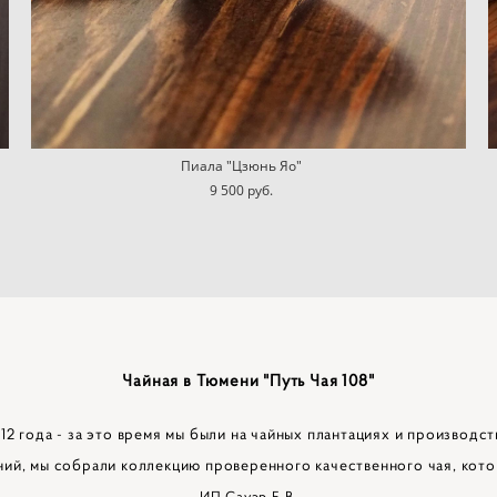
Пиала "Цзюнь Яо"
9 500 pуб.
Чайная в Тюмени "Путь Чая 108"
2 года - за это время мы были на чайных плантациях и производст
ний, мы собрали коллекцию проверенного качественного чая, кото
ИП Сауэр Е.В.