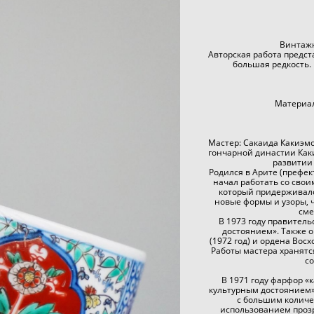
Винтажн
Авторская работа предс
большая редкость.
Материал
Мастер: Сакаида Какиэмо
гончарной династии Как
развитии
Родился в Арите (префек
начал работать со свои
который придерживалс
новые формы и узоры, 
сме
В 1973 году правител
достоянием». Также 
(1972 год) и ордена Вос
Работы мастера хранятс
с
В 1971 году фарфор 
культурным достоянием»
с большим количе
использованием прозр