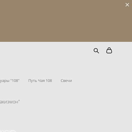
уары "108"
Путь Чая 108
Свечи
Какиэмон"
КУПИТЬ