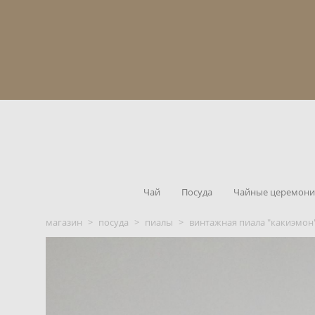
Чай
Посуда
Чайные церемон
магазин
>
посуда
>
пиалы
>
винтажная пиала "какиэмон