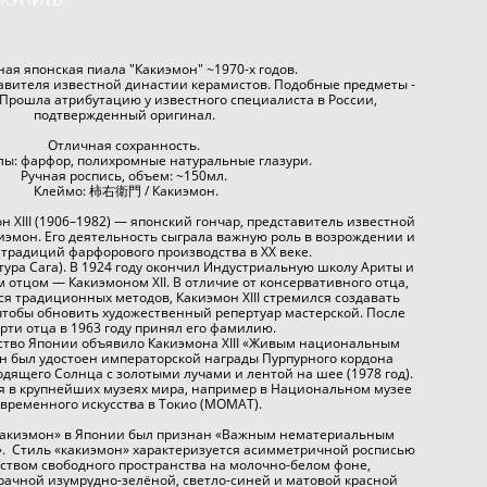
ая японская пиала "Какиэмон" ~1970-х годов.
тавителя известной династии керамистов. Подобные предметы -
 Прошла атрибутацию у известного специалиста в России,
подтвержденный оригинал.
Отличная сохранность.
ы: фарфор, полихромные натуральные глазури.
Ручная роспись, объем: ~150мл.
Клеймо: 柿右衛門 / Какиэмон.
н XIII (1906–1982) — японский гончар, представитель известной
иэмон. Его деятельность сыграла важную роль в возрождении и
 традиций фарфорового производства в XX веке.
тура Сага). В 1924 году окончил Индустриальную школу Ариты и
м отцом — Какиэмоном XII. В отличие от консервативного отца,
я традиционных методов, Какиэмон XIII стремился создавать
чтобы обновить художественный репертуар мастерской. После
рти отца в 1963 году принял его фамилию.
ьство Японии объявило Какиэмона XIII «Живым национальным
он был удостоен императорской награды Пурпурного кордона
ходящего Солнца с золотыми лучами и лентой на шее (1978 год).
я в крупнейших музеях мира, например в Национальном музее
овременного искусства в Токио (MOMAT).
«какиэмон» в Японии был признан «Важным нематериальным
. Стиль «какиэмон» характеризуется асимметричной росписью
ством свободного пространства на молочно-белом фоне,
ачной изумрудно-зелёной, светло-синей и матовой красной