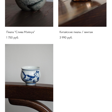
Пиала "Слива Мэйхуа"
Китайские пиалы / винтаж
1 750 pуб.
3 990 pуб.