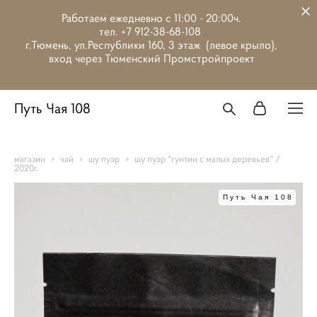
Работаем ежедневно с 11:00 - 20:00ч.
тел. +7 912-38-68-108
г.Тюмень, ул.Республики 160, 3 этаж (левое крыло),
вход через Тюменский Промстройпроект
Путь Чая 108
магазин
>
чай
>
шу пуэр
>
шу пуэр "гунтин с малых деревьев" /
2020г.
Путь Чая 108