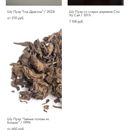
Шу Пуэр "Год Дракона" / 2023г
Шу Пуэр со старых деревьев Сяо
Ху Сай / 2017г.
от 270 pуб.
7 108 pуб.
Шу Пуэр "Чайные головы из
Биндао" / 1999г.
от 600 pуб.