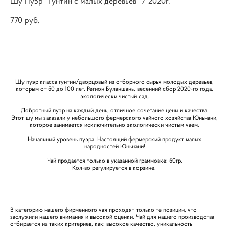
Шу Пуэр "Гунтин с малых деревьев" / 2020г.
770 pуб.
НЕТ В НАЛИЧИИ
Шу пуэр класса гунтин/дворцовый из отборного сырья молодых деревьев,
которым от 50 до 100 лет. Регион Буланшань, весенний сбор 2020-го года,
экологически чистый сад.
Добротный пуэр на каждый день, отличное сочетание цены и качества.
Этот шу мы заказали у небольшого фермерского чайного хозяйства Юньнани,
которое занимается исключительно экологически чистым чаем.
Начальный уровень пуэра. Настоящий фермерский продукт малых
народностей Юньнани!
Чай продается только в указанной граммовке: 50гр.
Кол-во регулируется в корзине.
В категорию нашего фирменного чая проходят только те позиции, что
заслужили нашего внимания и высокой оценки. Чай для нашего производства
отбирается из таких критериев, как: высокое качество, уникальность