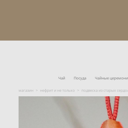
Чай
Посуда
Чайные церемон
магазин
>
нефрит и не только
>
подвеска из старых серд