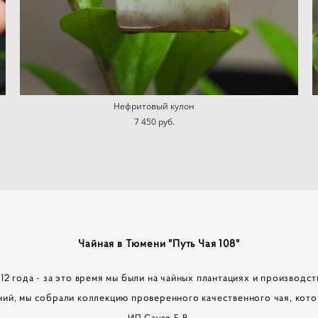
Нефритовый кулон
7 450 pуб.
Чайная в Тюмени "Путь Чая 108"
2 года - за это время мы были на чайных плантациях и производст
ний, мы собрали коллекцию проверенного качественного чая, кото
ИП Сауэр Е.В.