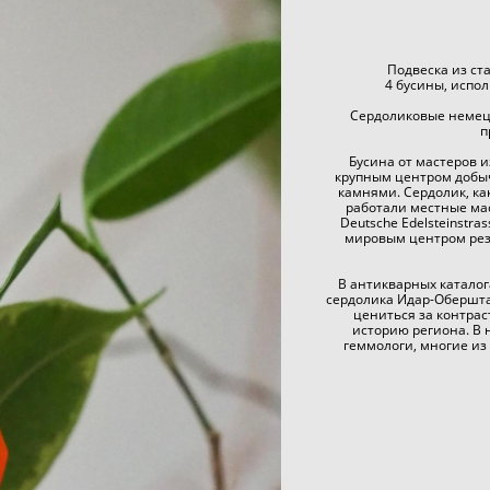
Подвеска из ст
4 бусины, испо
Сердоликовые немецк
п
Бусина от мастеров 
крупным центром добы
камнями. Сердолик, ка
работали местные мас
Deutsche Edelsteinstr
мировым центром резь
В антикварных каталог
сердолика Идар-Обершта
цениться за контрас
историю региона. В 
геммологи, многие из