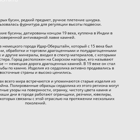
арых бусин, редкий предмет, ручное плетение шнурка.
льзовалась фурнитура для регуляции высоты подвески.
ие бусины, датированы концом 19 века, куплена в Индии в
роверенной антикварной лавке камней.
из немецкого города Идар-Оберштайн, который с 15 века был
чи, обработки и торговли драгоценными и полудрагоценными
к и другие минералы, входил в спектр материалов, с которыми
тера. Город расположен на Саарском нагорье, его называют
asse — немецкая дорога драгоценных камней. В 19 веке он стал
бы по камню. Изделия из сердолика активно продавались в
восточные страны и высоко ценились.
ах всего мира встречаются и упоминаются старые изделия из
йна. Полированные образцы сердолика из этого региона могут
тные узоры на поверхности, огранку, чистоту цвета камня и
наши дни в городе работают огранщики, резчики, ювелиры,
 которых связаны с этой отраслью на протяжении нескольких
поколений.