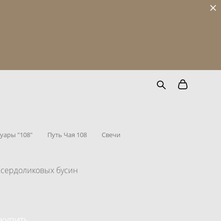
уары "108"
Путь Чая 108
Свечи
 сердоликовых бусин
КУПИТЬ