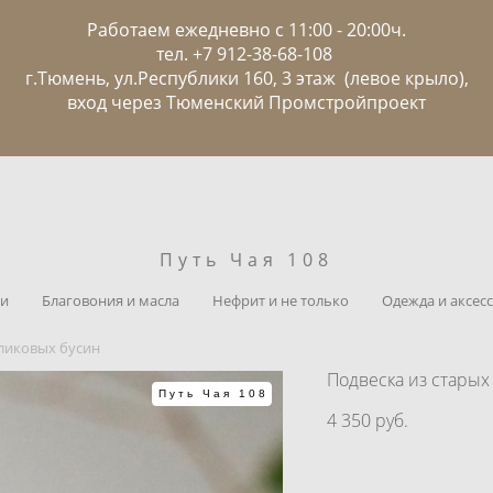
Работаем ежедневно с 11:00 - 20:00ч.
тел. +7 912-38-68-108
г.Тюмень, ул.Республики 160, 3 этаж (левое крыло),
вход через Тюменский Промстройпроект
Путь Чая 108
ии
Благовония и масла
Нефрит и не только
Одежда и аксесс
оликовых бусин
Подвеска из старых
Путь Чая 108
4 350 pуб.