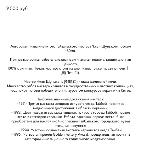
9 500 pуб.
КУПИТЬ
Авторская пиала именитого тайваньского мастера Чжэн Шуньжэня, объем
~50мл.
Полностью ручная работа, сложная оригинальная техника, коллекционная
ценность,
100% оригинал. Печать мастера стоит на дне пиалы. Также название печи 十一
窯(Печь 11).
Мастер Чжэн Шуньжэнь (鄭順仁) - глава фамильной печи.
Множество работ мастера хранятся в государственных и частных коллекциях,
неоднократно был победителем и лауреатом конкурсов керамики в Китае.
Наиболее значимые достижения мастера:
- 1991г. Третья выставка изящных искусств уезда Тайбэй, премия за
выдающиеся достижения в области керамики;
- 1992г. Девятнадцатая выставка изящных искусств города Тайбэй, первое
место в категории керамики. Работа, занявшая первое место, была
приобретена для постоянной коллекции Тайбэйского городского музея
изящных искусств;
- 1994г. Участник совместная выставка керамистов уезда Тайбэй;
- 1996г. Четвертая премия Golden Pottery Award, поощрительная премия в
категории инновационного социального моделирования;