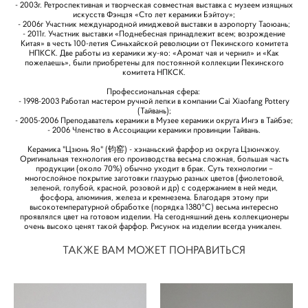
- 2003г. Ретроспективная и творческая совместная выставка с музеем изящных
искусств Фэнцзя «Сто лет керамики Бэйтоу»;
- 2006г Участник международной имиджевой выставки в аэропорту Таоюань;
- 2011г. Участник выставки «Поднебесная принадлежит всем; возрождение
Китая» в честь 100-летия Синьхайской революции от Пекинского комитета
НПКСК. Две работы из керамики жу-яо: «Аромат чая и чернил» и «Как
пожелаешь», были приобретены для постоянной коллекции Пекинского
комитета НПКСК.
Профессиональная сфера:
- 1998-2003 Работал мастером ручной лепки в компании Cai Xiaofang Pottery
(Тайвань);
- 2005-2006 Преподаватель керамики в Музее керамики округа Ингэ в Тайбэе;
- 2006 Членство в Ассоциации керамики провинции Тайвань.
Керамика "Цзюнь Яо" (钧窑) - хэнаньский фарфор из округа Цзюнчжоу.
Оригинальная технология его производства весьма сложная, большая часть
продукции (около 70%) обычно уходит в брак. Суть технологии –
многослойное покрытие заготовки глазурью разных цветов (фиолетовой,
зеленой, голубой, красной, розовой и др) с содержанием в ней меди,
фосфора, алюминия, железа и кремнезема. Благодаря этому при
высокотемпературной обработке (порядка 1380°C) весьма интересно
проявлялся цвет на готовом изделии. На сегодняшний день коллекционеры
очень высоко ценят такой фарфор. Рисунок на изделии всегда уникален.
ТАКЖЕ ВАМ МОЖЕТ ПОНРАВИТЬСЯ