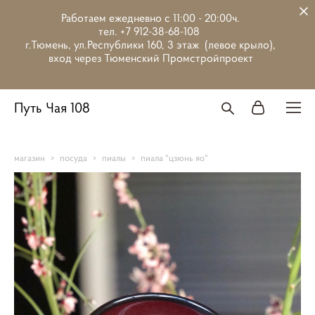
Работаем ежедневно с 11:00 - 20:00ч.
тел. +7 912-38-68-108
г.Тюмень, ул.Республики 160, 3 этаж (левое крыло),
вход через Тюменский Промстройпроект
Путь Чая 108
магазин
>
посуда
>
пиалы
>
пиала "цзюнь яо"