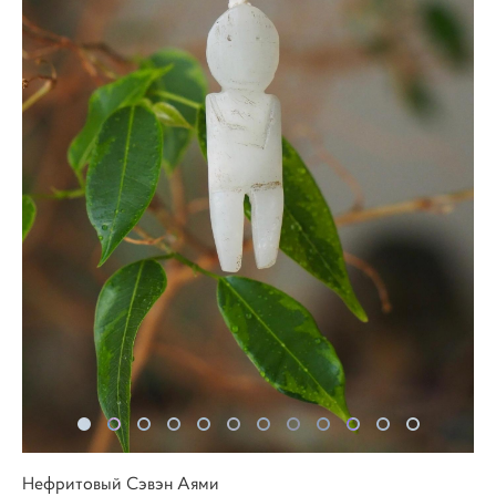
Нефритовый Сэвэн Аями