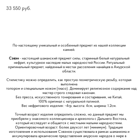
33 550 pуб.
КУПИТЬ
По-настоящему уникальный и особенный предмет из нашей коллекции
камней.
Сэвэн
- настоящий шаманский предмет силы, старинный белый натуральный
нефрит, культурное наследие малых народностей России. Ритуальный
оригинальный предмет, найденный в местах расселения нанайцев в Амурской
области.
Стилистику можно определить, как простую геометрическую резьбу, которая
выполнена
топором и специальным ножом (гиасо). Доминирует религиозное содержание на
мастер строго следовал канонам.
Без пресса, искусственного тонирования и состаривания, не Китай,
100% оригинал с натуральной патиной.
Вес нефритового изделия: ~4гр, высота: 4см, ширина: 1.2см.
Точный возраст изделия определить сложно, но данный предмет мы
приобрели у знакомого коллекционера и археолога с Дальнего Востока,
который исследует и общается с местными малыми народностями.
Ориентировочный возраст: более двухсот лет (минимум). Традиция
изготовления и использования Сэвэнов существовала в рамках шаманизма и
аккумулировала архаические представления амурских народов о мире в