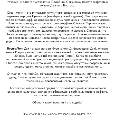
течение не одного тысячелетия. Подобных Сэвэнов вы можете встретить в
музеях Дальнего Востока.
Сэвэн Аями — это ритуальная скульптура, связанная с шаманской культурой
коренных народов Приамурья (нанайцев, ульчей и других). Она представляет
собой антропоморфное изображение духа-помощника и покровителя шамана.
Аями — одна из крупных групп антропоморфных Сэвэнов. Термин связан с
нанайским словом «ая» — «добрый», «здоровый, не больной». Аями считались
наиболее значительными духами-покровителями шаманов. Считалось, что
Аями переходит к шаману по наследству. Чаще всего Сэвэнов изготавливали
из древесины, металла и кости, нефритовые изделия встречаются крайне
редко. Как правило, такими предметами владели не самые «простые» шаманы.
Бусина Чонг Дзи
- старая агатовая бусина Чонг Дзи(природная Дзи), куплена
нами в Индии у нашего знакомого в лавке камней. Бусина датирована началом
20 века, была частью тибетской малы (чёток). Когда-то они были
неотъемлемой частью практик и медитаций практикующего буддизм человека
в Тибете. Высокое качество камня, ручная огранка, отсутствие повреждений и
трещин, идеальное состояние, матовая наработанная поверхность.
Считается, что Чонг Дзи обладают защитными свойствами, могут привлекать
удачу, благополучие и помогать в преодолении трудностей. В некоторых
традициях им приписывают целебные свойства.
Абсолютно неповторимый предмет с богатой историей, коллекционной
ценностью, культовым значением, вбирающий в себя силу старого нефрита,
настоящего шаманизма и буддизма.
Обрести такой предмет - это судьба!
ТАКЖЕ ВАМ МОЖЕТ ПОНРАВИТЬСЯ