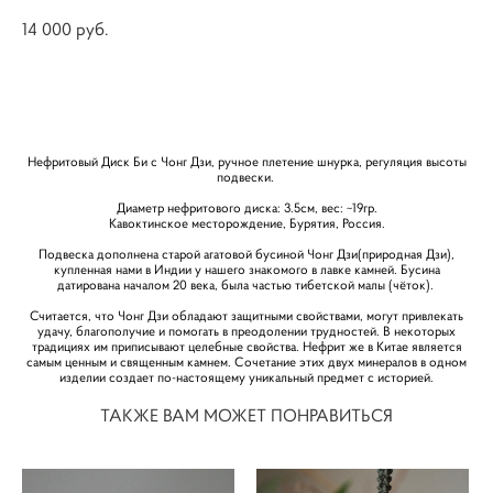
14 000 pуб.
КУПИТЬ
Нефритовый Диск Би с Чонг Дзи, ручное плетение шнурка, регуляция высоты
подвески.
Диаметр нефритового диска: 3.5см, вес: ~19гр.
Кавоктинское месторождение, Бурятия, Россия.
Подвеска дополнена старой агатовой бусиной Чонг Дзи(природная Дзи),
купленная нами в Индии у нашего знакомого в лавке камней. Бусина
датирована началом 20 века, была частью тибетской малы (чёток).
Считается, что Чонг Дзи обладают защитными свойствами, могут привлекать
удачу, благополучие и помогать в преодолении трудностей. В некоторых
традициях им приписывают целебные свойства. Нефрит же в Китае является
самым ценным и священным камнем. Сочетание этих двух минералов в одном
изделии создает по-настоящему уникальный предмет с историей.
ТАКЖЕ ВАМ МОЖЕТ ПОНРАВИТЬСЯ