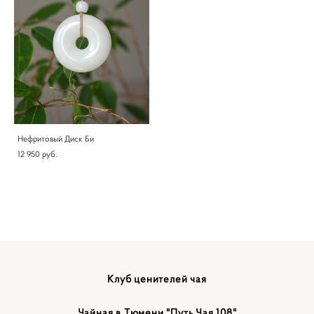
Нефритовый Диск Би
12 950 pуб.
Клуб ценителей чая
Чайная в Тюмени "Путь Чая 108"