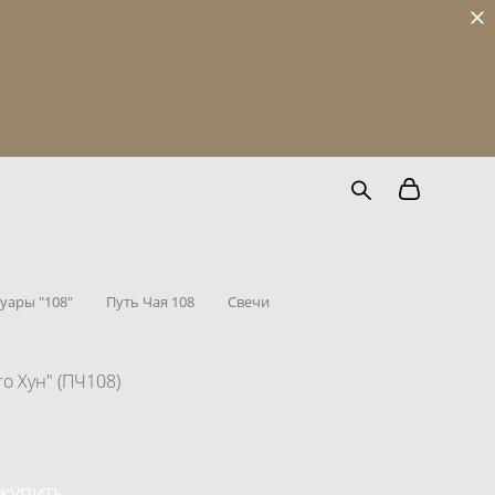
уары "108"
Путь Чая 108
Свечи
о Хун" (ПЧ108)
КУПИТЬ