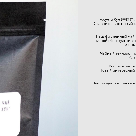
Чжунго Хун (中国红), 
Сравнительно новый со
Наш фирменный чай со
ручной сбор, культив
лишь 
Чайный технолог 
бак
Вкус чая плот
Новый интересный к
Чай продается только в