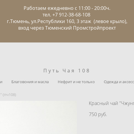
Работаем ежедневно с 11:00 - 20:00ч.
тел. +7 912-38-68-108
г.Тюмень, ул.Республики 160, 3 этаж (левое крыло),
вход через Тюменский Промстройпроект
Путь Чая 108
ии
Благовония и масла
Нефрит и не только
Одежда и аксесс
" (пч108)
Красный чай "Чжунг
750 pуб.