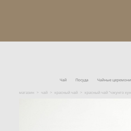
Чай
Посуда
Чайные церемон
магазин
>
чай
>
красный чай
>
красный чай "чжунго хун