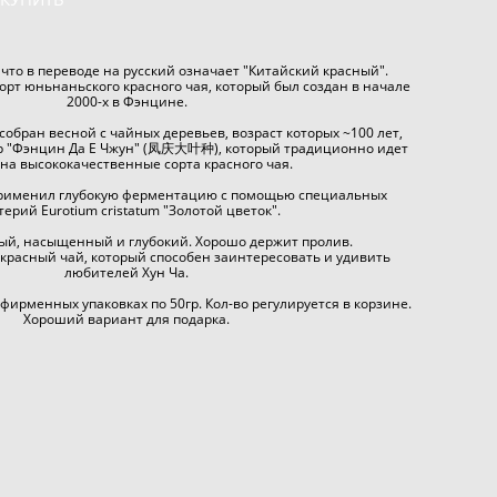
что в переводе на русский означает "Китайский красный".
рт юньнаньского красного чая, который был создан в начале
2000-х в Фэнцине.
бран весной с чайных деревьев, возраст которых ~100 лет,
ар "Фэнцин Да Е Чжун" (凤庆大叶种), который традиционно идет
на высококачественные сорта красного чая.
применил глубокую ферментацию с помощью специальных
терий Eurotium cristatum "Золотой цветок".
ный, насыщенный и глубокий. Хорошо держит пролив.
расный чай, который способен заинтересовать и удивить
любителей Хун Ча.
 фирменных упаковках по 50гр. Кол-во регулируется в корзине.
Хороший вариант для подарка.