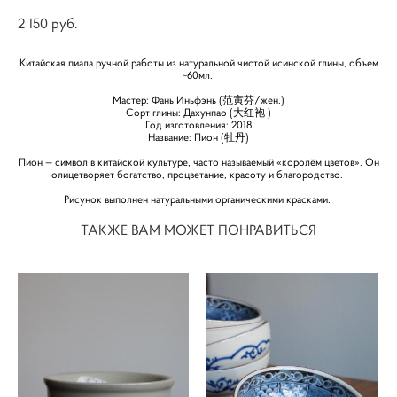
2 150 pуб.
Китайская пиала ручной работы из натуральной чистой исинской глины, объем
~60мл.
Мастер: Фань Иньфэнь (范寅芬/жен.)
Сорт глины: Дахунпао (大红袍 )
Год изготовления: 2018
Название: Пион (牡丹)
Пион — символ в китайской культуре, часто называемый «королём цветов». Он
олицетворяет богатство, процветание, красоту и благородство.
Рисунок выполнен натуральными органическими красками.
ТАКЖЕ ВАМ МОЖЕТ ПОНРАВИТЬСЯ