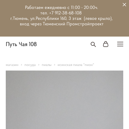
Работаем ежедневно с 11:00 - 20:00ч.
тел. +7 912-38-68-108
г.Тюмень, ул.Республики 160, 3 этаж (левое крыло),
вход через Тюменский Промстройпроект
Путь Чая 108
магазин
>
посуда
>
пиалы
>
исинская пиала "пион"