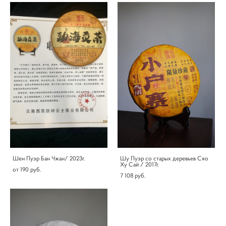
Шен Пуэр Бан Чжан/ 2023г.
Шу Пуэр со старых деревьев Сяо
Ху Сай / 2017г.
от 190 pуб.
7 108 pуб.