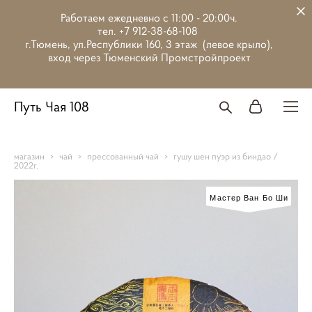
Работаем ежедневно с 11:00 - 20:00ч.
тел. +7 912-38-68-108
г.Тюмень, ул.Республики 160, 3 этаж (левое крыло),
вход через Тюменский Промстройпроект
Путь Чая 108
магазин
>
чай
>
прессованный чай
>
гушу шен пуэр из биндао /
2022г.
Мастер Ван Бо Ши