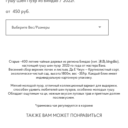
Гушу Шен Пуэр из Биндао / 2022г.
от 450 pуб.
Выберите Вес/Размеры
КУПИТЬ
Старые ~400 летние чайные деревья из региона Биндао (кит. 冰岛,bīngdǎo),
настоящий гушу шен пуэр 2022-го года от мастера Вана.
Весенний сбор верхних почек и листьев, Да Е Чжун — Крупнолистный сорт,
экологически-чистый сад, высота 1800м, вес ~357гр. Каждый блин имеет
индивидуальную картонную упаковку.
Мягкий молодой пуэр, отличный коллекционный вариант для выдержки,
способен удивить любителей шен пуэров, особенно молодых гушу.
Обладает ощутимым ча ци, нежным вкусом луговых трав и приятным долгим
послевкусием.
*граммовка чая регулируется в корзине
ТАКЖЕ ВАМ МОЖЕТ ПОНРАВИТЬСЯ