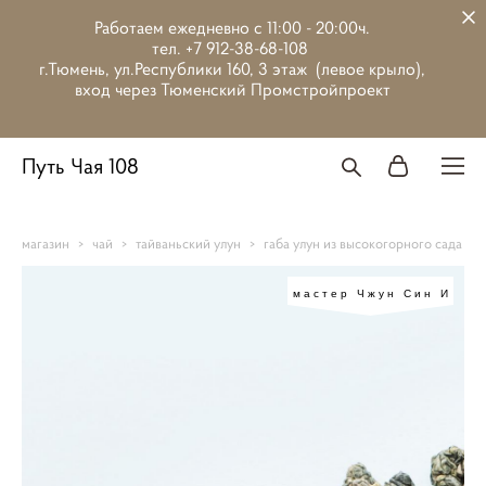
Работаем ежедневно с 11:00 - 20:00ч.
тел. +7 912-38-68-108
г.Тюмень, ул.Республики 160, 3 этаж (левое крыло),
вход через Тюменский Промстройпроект
Путь Чая 108
магазин
>
чай
>
тайваньский улун
>
габа улун из высокогорного сада
мастер Чжун Син И