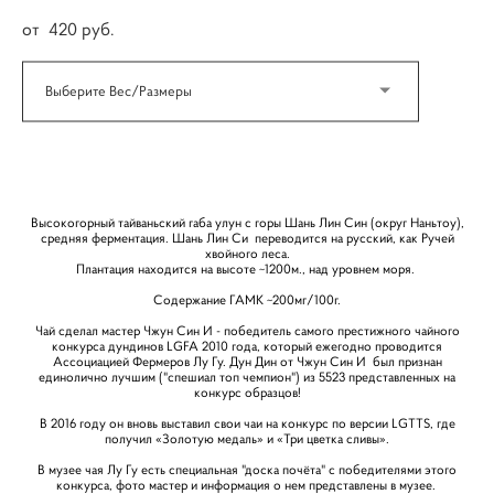
от 420 pуб.
Выберите Вес/Размеры
КУПИТЬ
Высокогорный тайваньский габа улун с горы Шань Лин Син (округ Наньтоу),
средняя ферментация. Шань Лин Си переводится на русский, как Ручей
хвойного леса.
Плантация находится на высоте ~1200м., над уровнем моря.
Содержание ГАМК ~200мг/100г.
Чай сделал мастер Чжун Син И - победитель самого престижного чайного
конкурса дундинов LGFA 2010 года, который ежегодно проводится
Ассоциацией Фермеров Лу Гу. Дун Дин от Чжун Син И был признан
единолично лучшим ("спешиал топ чемпион") из 5523 представленных на
конкурс образцов!
В 2016 году он вновь выставил свои чаи на конкурс по версии LGTTS, где
получил «Золотую медаль» и «Три цветка сливы».
В музее чая Лу Гу есть специальная "доска почёта" с победителями этого
конкурса, фото мастер и информация о нем представлены в музее.