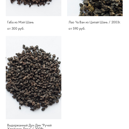
Габа из Мэй Шань
Лао Ча Ван из Цилай Шань / 2003г.
от 300 pуб.
от 590 pуб.
Выдержанный Дун Дин "Ручей
Хвойного Леса" / 2008г.